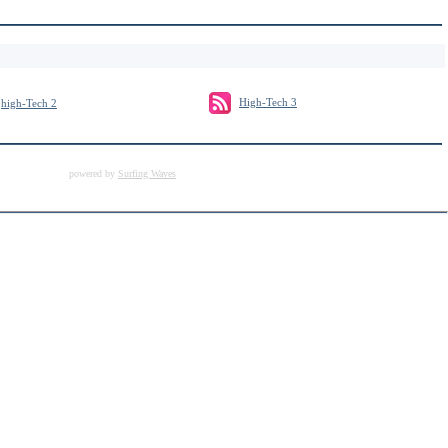
High-Tech 3
high-Tech 2
powered by
Surfing Waves