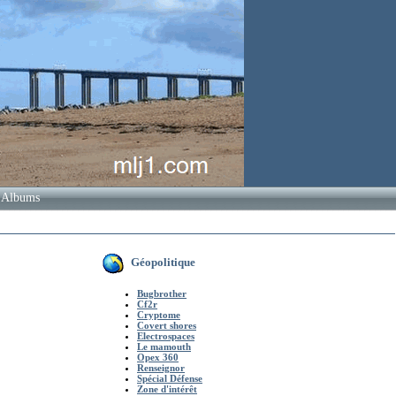
Albums
Géopolitique
Bugbrother
Cf2r
Cryptome
Covert shores
Electrospaces
Le mamouth
Opex 360
Renseignor
Spécial Défense
Zone d'intérêt