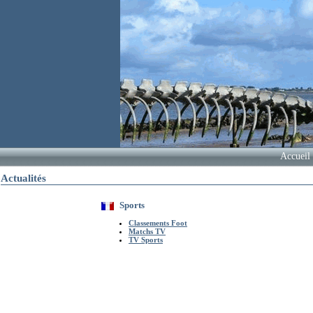
Accueil
Actualités
Sports
Classements Foot
Matchs TV
TV Sports